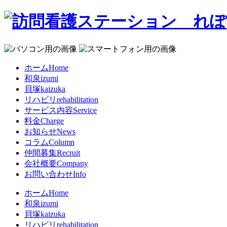
ホーム
Home
和泉
izumi
貝塚
kaizuka
リハビリ
rehabilitation
サービス内容
Service
料金
Charge
お知らせ
News
コラム
Column
仲間募集
Recruit
会社概要
Company
お問い合わせ
Info
ホーム
Home
和泉
izumi
貝塚
kaizuka
リハビリ
rehabilitation