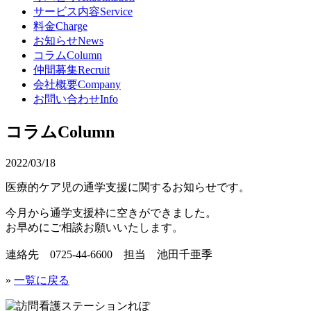
サービス内容
Service
料金
Charge
お知らせ
News
コラム
Column
仲間募集
Recruit
会社概要
Company
お問い合わせ
Info
コラム
Column
2022/03/18
医療的ケア児の通学支援に関するお知らせです。
今月から通学支援枠に空きができました。
お早めにご相談お願いいたします。
連絡先 0725-44-6600 担当 池田千亜季
»
一覧に戻る