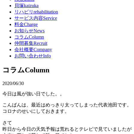
貝塚
kaizuka
リハビリ
rehabilitation
サービス内容
Service
料金
Charge
お知らせ
News
コラム
Column
仲間募集
Recruit
会社概要
Company
お問い合わせ
Info
コラム
Column
2020/06/30
今日は風が強い日でした。。
こんばんは、最近はめっきり太ってしまった代表池田です。
コロナのせいにしておきます。
さて
昨日から今日の天気予報は荒れるとテレビで見ていましたが