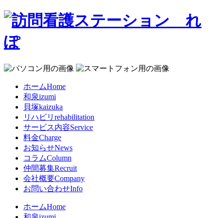
ホーム
Home
和泉
izumi
貝塚
kaizuka
リハビリ
rehabilitation
サービス内容
Service
料金
Charge
お知らせ
News
コラム
Column
仲間募集
Recruit
会社概要
Company
お問い合わせ
Info
ホーム
Home
和泉
izumi